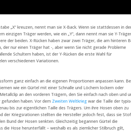
tabe „X“ kreuzen, nennt man sie X-Back. Wenn sie stattdessen in de
 einzigen Träger werden, wie ein „Y“, dann nennt man sie Y-Träger
gere der beiden. X-Rücken haben zwar zwei Träger, die am hinteren 
 der nur einen Träger hat -, aber wenn Sie nicht gerade Probleme
llende Schultern haben, ist der Y-Rücken die erste Wahl für
ielen verschiedenen Variationen.
assform ganz einfach an die eigenen Proportionen anpassen kann. Be
iemen wie ein Gürtel mit einer Schnalle und Löchern lockern oder
Metallclip an den vorderen Trägern, den Sie einfach nach oben und 
igur gefunden haben. Vor dem
Zweiten Weltkrieg
war die Taille der typi
enau bis zur eigentlichen Taille des Trägers. Um ihre Hosen oben zu
der Kriegsrationen stellten die Hersteller jedoch fest, dass sie Stof
den Bund der Hosen senkten. Gleichzeitig begannen Gürtel die
die Hose herunterfällt – weshalb es als ziemlicher Stilbruch gilt,