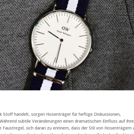
ck Stoff handelt, sorgen Hosenträger für heftige Diskussionen,
. Während subtile Veränderungen einen dramatischen Einfluss auf Ihr
Faustregel, sich daran zu erinnern, dass der Stil von Hosenträgern 