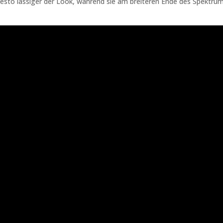
 desto lässiger der Look, während sie am breiteren Ende des Spektru