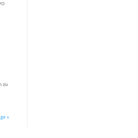
GVO
n zu
äge »